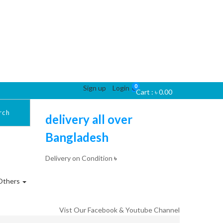
0
Sign up
Login
0
Cart :
৳
0.00
rch
delivery all over
Bangladesh
Delivery on Condition
৳
Others
Vist Our Facebook & Youtube Channel