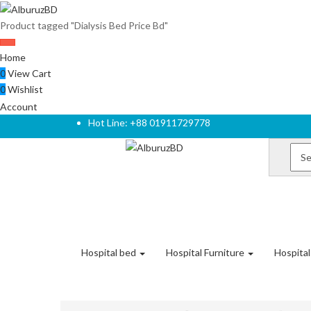
Product tagged "Dialysis Bed Price Bd"
Home
0
View Cart
0
Wishlist
Account
Hot Line: +88 01911729778
Hospital bed
Hospital Furniture
Hospita