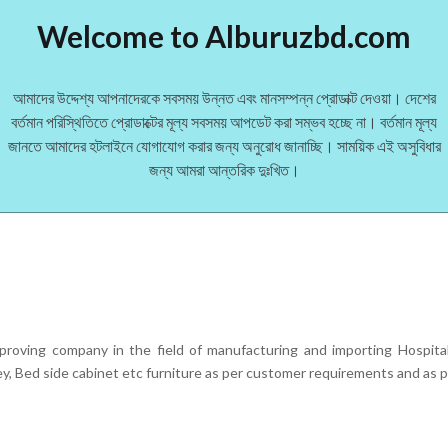
Welcome to Alburuzbd.com
buruzbd
lysis-Bed
আমাদের উদ্দেশ্য আপনাদেরকে সবসময় উন্নত এবং মানসম্পন্ন প্রোডাক্ট দেওয়া। দেশের
বর্তমান পরিস্থিতিতে প্রোডাক্টের মূল্য সবসময় আপডেট করা সম্ভব হচ্ছে না। বর্তমান মূল্য
(0)
জানতে আমাদের হটলাইনে যোগাযোগ করার জন্য অনুরোধ জানাচ্ছি। সাময়িক এই অসুবিধার
Original
Current
0,000.00
৳
125,000.00
জন্য আমরা আন্তরিক দুঃখিত।
price
price
was:
is:
৳ 130,000.00.
৳ 125,000.00.
mproving company in the field of manufacturing and importing Hospital
ey, Bed side cabinet etc furniture as per customer requirements and as p